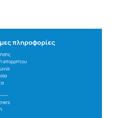
μες πληροφορίες
ρήσης
κή απορρήτου
νωνία
σία
τα
———
tners
ή