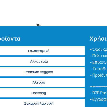
οϊόντα
Χρήσι
– Όροι χ
Γαλακτομικά
– Πολιτι
Αλλαντικά
– Επικοι
– Τοποθε
Premium Veggies
– Προϊόν
Άλευρα
—————
– B2B Par
Dressing
– Εγγραφ
Ζαχαροπλαστική