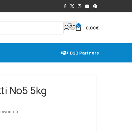
0
0.00
€
B2B Partners
tti No5 5kg
 σιναπιού