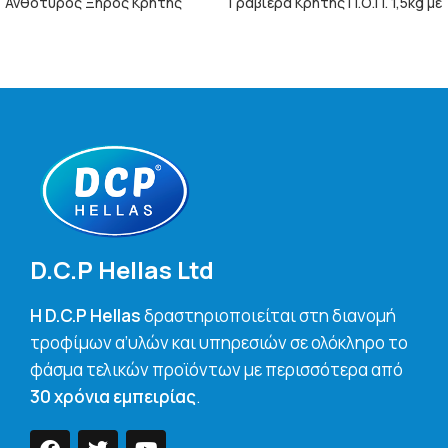
Ανθότυρος Ξηρός Κρήτης
Γραβιέρα Κρήτης Π.Ο.Π. 1,5kg με
700g
Μπούκοβο
ΠΕΡΙΣΣΌΤΕΡΑ
ΠΕΡΙΣΣΌΤΕΡΑ
D.C.P Hellas Ltd
H D.C.P Hellas
δραστηριοποιείται στη διανομή
τροφίμων α’υλών και υπηρεσιών σε ολόκληρο το
φάσμα τελικών προϊόντων με περισσότερα από
30 χρόνια εμπειρίας
.