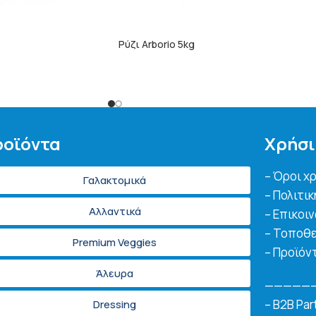
Ρύζι Arborio 5kg
ΠΕΡΙΣΣΌΤΕΡΑ
οϊόντα
Χρήσι
– Όροι χ
Γαλακτομικά
– Πολιτι
Αλλαντικά
– Επικοι
– Τοποθε
Premium Veggies
– Προϊόν
Άλευρα
—————
– B2B Par
Dressing