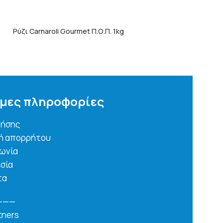
Ρύζι Carnaroli Gourmet Π.Ο.Π. 1kg
Ρύζι Parboiled B
ΠΕΡΙΣΣΌΤΕΡΑ
ΠΕΡΙΣΣΌΤΕΡΑ
μες πληροφορίες
ρήσης
κή απορρήτου
νωνία
σία
τα
———
tners