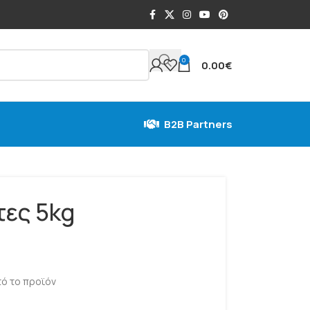
0
0.00
€
B2B Partners
τες 5kg
ό το προϊόν