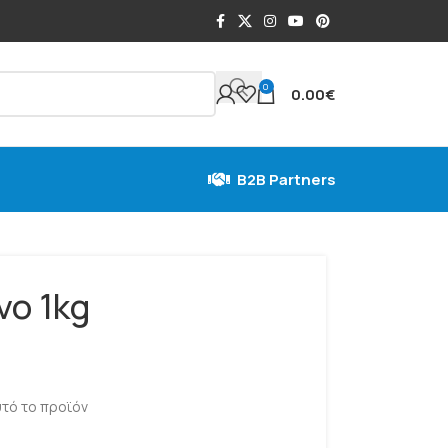
0
0.00
€
B2B Partners
νο 1kg
τό το προϊόν