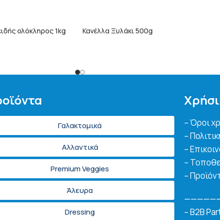
ιδής ολόκληρος 1kg
Κανέλλα Ξυλάκι 500g
ΠΕΡΙΣΣΌΤΕΡΑ
οϊόντα
Χρήσι
– Όροι χ
Γαλακτομικά
– Πολιτι
Αλλαντικά
– Επικοι
– Τοποθε
Premium Veggies
– Προϊόν
Άλευρα
—————
– B2B Par
Dressing