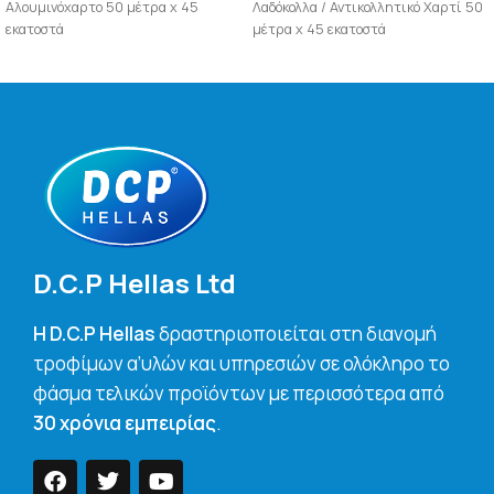
Αλουμινόχαρτο 50 μέτρα x 45
Λαδόκολλα / Αντικολλητικό Χαρτί 50
εκατοστά
μέτρα x 45 εκατοστά
D.C.P Hellas Ltd
H D.C.P Hellas
δραστηριοποιείται στη διανομή
τροφίμων α’υλών και υπηρεσιών σε ολόκληρο το
φάσμα τελικών προϊόντων με περισσότερα από
30 χρόνια εμπειρίας
.