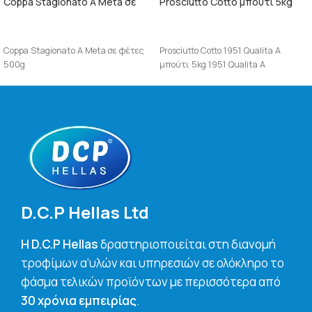
Coppa Stagionato A Meta σε
Prosciutto Cotto μπούτι 5kg
φέτες 500g
1951 Qualita A
ΠΕΡΙΣΣΌΤΕΡΑ
ΠΕΡΙΣΣΌΤΕΡΑ
Coppa Stagionato A Meta σε φέτες
Prosciutto Cotto 1951 Qualita A
500g
μπούτι 5kg 1951 Qualita A
D.C.P Hellas Ltd
H D.C.P Hellas
δραστηριοποιείται στη διανομή
τροφίμων α’υλών και υπηρεσιών σε ολόκληρο το
φάσμα τελικών προϊόντων με περισσότερα από
30 χρόνια εμπειρίας
.